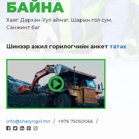
БАЙНА
Хаяг: Дархан-Уул аймаг, Шарын гол сум,
Санжинт баг
Шинээр ажил горилогчийн анкет
татах
info@sharyngol.mn
+976 75050066